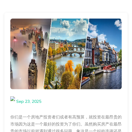
Sep 23, 2025
你们是一个房地产投资者们或者有高预算，就投资在最昂贵的
市场因为这是一个最好的投资为了你们。虽然购买房产在最昂
贵的市场以前就遇到通过很多问题，象这是一个好的选项还是