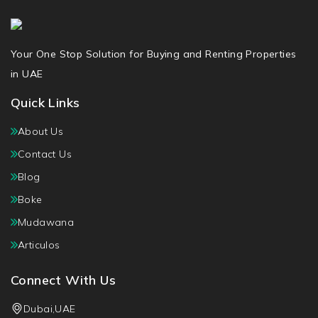
Your One Stop Solution for Buying and Renting Properties
in UAE
Quick Links
About Us
Contact Us
Blog
Boke
Mudawana
Articulos
Connect With Us
Dubai,UAE