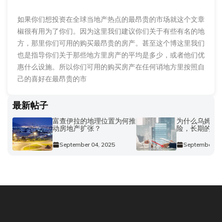
如果你们想投资在全球当地产热点的最昂贵的市场就这个文章
椒很有用为了你们。因为这里我们建议你们关于有些有名的地
方，那里你们可用的购买最昂贵的房产。甚至这个博这里我们
也是指导你们关于那些地方里房产的平均是多少，或者他们优
惠什么设施。所以你们可用的购买房产在任何诮地方里按照自
己的喜好在最昂贵的市
最新帖子
富查伊拉的地理位置为何推
为什么乌姆盖
动房地产扩张？
险，长期的投
September 04, 2025
September 03