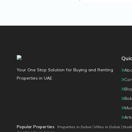
Quic
Your One Stop Solution for Buying and Renting
Abo
Properties in UAE
Con
Blo
Bok
Mu
Art
Popular Properties
Properties in Dubai
Villas in Dubai
Stud