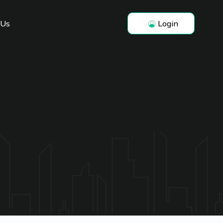
 Us
Login