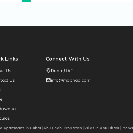
k Links
Connect With Us
ut Us
Dubai,UAE
tact Us
info@mabnaa.com
g
e
dawana
iculos
io Apartments in Dubai
Abu Dhabi Properties
Villas in Abu Dhabi
Proper